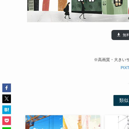
無
※高画質・大きい
PIX
類似