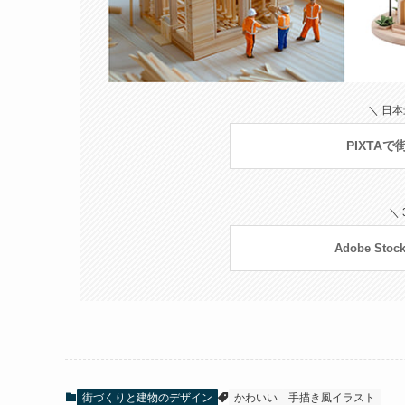
＼ 日
PIXTA
＼
Adobe S
街づくりと建物のデザイン
かわいい
手描き風イラスト